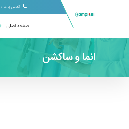
تماس با ما 09398413440
صفحه اصلی
انما و ساکشن
خد