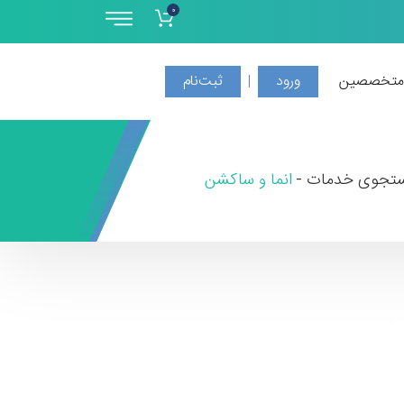
0
 متخصصین
ورود
ثبت‌نام
|
تجوی خدمات -
انما و ساکشن
ل