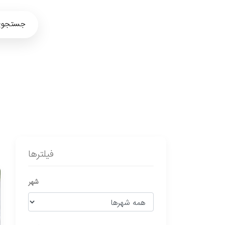
جس
ن
فیلترها
شهر