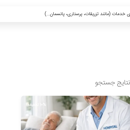
تجوهای پرطرفدار:
تزریقات در منزل
پرستاری
پانسمان
فیزیوتراپی
تایج جستجو
10% تخفیف