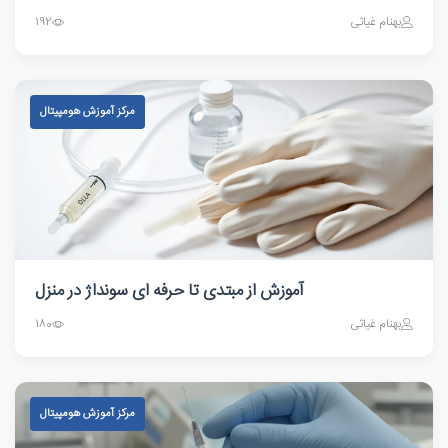
بهنام غیاثی
192
مرکز آموزش هومپیتال
آموزش از مبتدی تا حرفه ای سونداژ در منزل
بهنام غیاثی
180
مرکز آموزش هومپیتال