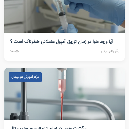
آیا ورود هوا در زمان تزریق آمپول عضلانی خطرناک است ؟
بهنام غیاثی
150
مرکز آموزش هومپیتال
برگشت خون در زمان تزریق سرم -هومپیتال