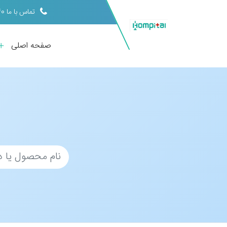
تماس با ما 09398413440
صفحه اصلی