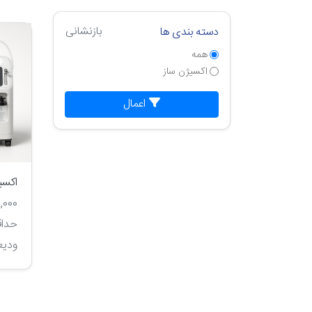
بازنشانی
دسته بندی ها
همه
اکسیژن ساز
اعمال
اکسی
2,000,000 ت
حداقل: 0
ودیع