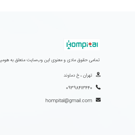
تمامی حقوق مادی و معنوی این وب‌سایت متعلق به هومپیت
تهران ، خ دماوند
09398413440
hompital@gmail.com