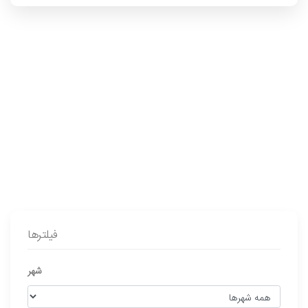
جستجوهای پرطرفدار:
تزریقات در منزل
پرستاری
پانسمان
فیزیوتراپی
فیلترها
شهر